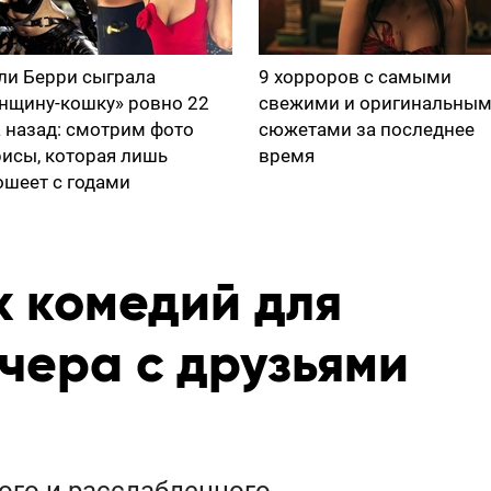
ли Берри сыграла
9 хорроров с самыми
нщину-кошку» ровно 22
свежими и оригинальны
а назад: смотрим фото
сюжетами за последнее
рисы, которая лишь
время
ошеет с годами
х комедий для
чера с друзьями