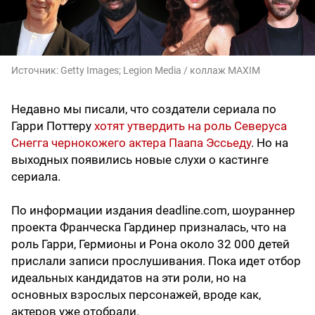
Источник:
Getty Images; Legion Media / коллаж MAXIM
Недавно мы писали, что создатели сериала по
Гарри Поттеру
хотят утвердить на роль Северуса
Снегга чернокожего актера Паапа Эссьеду
. Но на
выходных появились новые слухи о кастинге
сериала.
По информации издания deadline.com, шоураннер
проекта Франческа Гардинер призналась, что на
роль Гарри, Гермионы и Рона около 32 000 детей
прислали записи прослушивания. Пока идет отбор
идеальных кандидатов на эти роли, но на
основных взрослых персонажей, вроде как,
актеров уже отобрали.