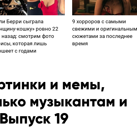
ли Берри сыграла
9 хорроров с самыми
нщину-кошку» ровно 22
свежими и оригинальны
а назад: смотрим фото
сюжетами за последнее
рисы, которая лишь
время
ошеет с годами
тинки и мемы,
лько музыкантам и
Выпуск 19