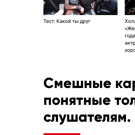
Тест: Какой ты друг
Хол
«Же
год
акт
хор
Смешные кар
понятные то
слушателям. 