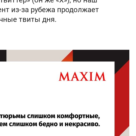
виттер» (он же «Х»), но наш
нт из-за рубежа продолжает
чные твиты дня.