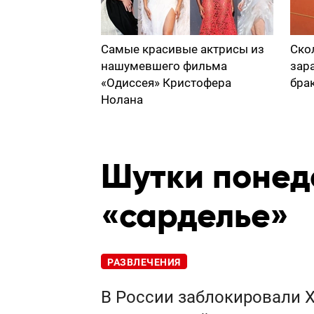
Самые красивые актрисы из
Ско
нашумевшего фильма
зар
«Одиссея» Кристофера
бра
Нолана
Шутки понед
«сарделье»
РАЗВЛЕЧЕНИЯ
В России заблокировали X 