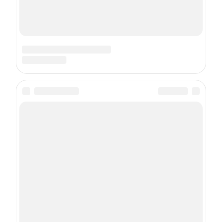
О проекте
Реклама
Пользовательское соглашение
Политика использования cookie-файлов
Рекомендательные технологии
Техподдержка
Сетевое издание Онлайн-журнал maximonline.ru
Регистрационный номер ЭЛ № ФС 77 - 78428
Зарегистрировано Федеральной службой по надзору в сфере