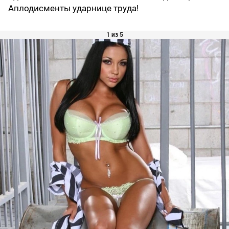
Аплодисменты ударнице труда!
1 из 5