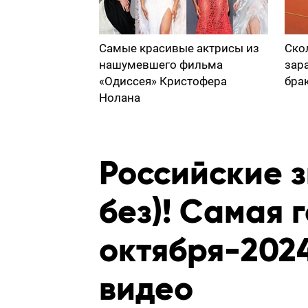
Самые красивые актрисы из
Ско
нашумевшего фильма
зар
«Одиссея» Кристофера
бра
Нолана
Российские з
без)! Самая 
октября-2024
видео