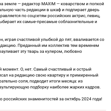
на земле — редактор MAXIM — коварством и попкой
льную часть редакции в шкаф и подпирает дверь
авляется по соцсетям российских актрис, певиц,
выбирает их самые-пресамые соблазнительные и
н, играя счастливой улыбкой до пят, вваливается со
редакцию. Преданный им коллектив тем временем
рауливает эту тварь за кулером, любовно
 момент. О, нет. Самый счастливый и острый
писал на редакцию свою квартиру и примиренный
ательно сопя, подводит итоги месяца: из
зультирующую подборку наиболее жарких кадров.
о российских знаменитостей за октябрь 2024 года!