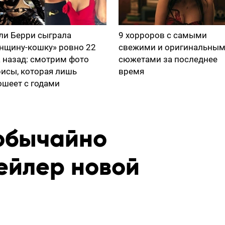
ли Берри сыграла
9 хорроров с самыми
нщину-кошку» ровно 22
свежими и оригинальны
а назад: смотрим фото
сюжетами за последнее
рисы, которая лишь
время
ошеет с годами
обычайно
ейлер новой