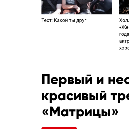
Тест: Какой ты друг
Хол
«Же
год
акт
хор
Первый и не
красивый тр
«Матрицы»