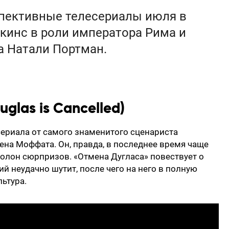
пективные телесериалы июля в
кинс в роли императора Рима и
а Натали Портман.
glas is Cancelled)
ериала от самого знаменитого сценариста
ена Моффата. Он, правда, в последнее время чаще
полон сюрпризов. «Отмена Дугласа» повествует о
й неудачно шутит, после чего на него в полную
ьтура.