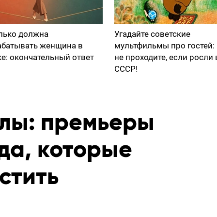
лько должна
Угадайте советские
абатывать женщина в
мультфильмы про гостей:
ке: окончательный ответ
не проходите, если росли 
СССР!
лы: премьеры
да, которые
стить