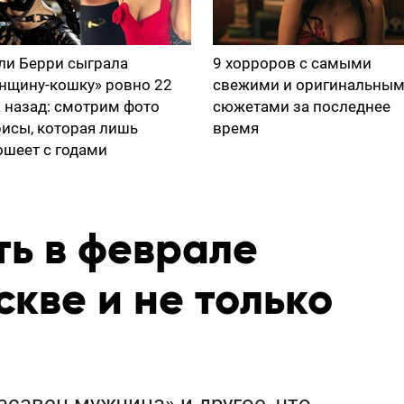
ли Берри сыграла
9 хорроров с самыми
нщину-кошку» ровно 22
свежими и оригинальны
а назад: смотрим фото
сюжетами за последнее
рисы, которая лишь
время
ошеет с годами
ть в феврале
скве и не только