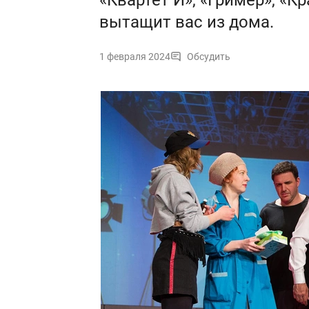
«Квартет И», «Гример», «К
вытащит вас из дома.
1 февраля 2024
Обсудить