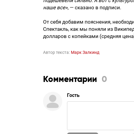
подешевели сильно. А вот с культуро
наше все»
, — сказано в подписи.
От себя добавим пояснения, необход
Спектакль, как мы поняли из Википеди
долларов с копейками (средняя цена)
Автор текста:
Марк Залкинд
Комментарии
0
Гость