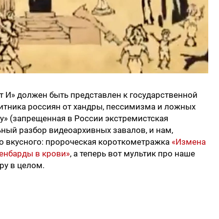
т И» должен быть представлен к государственной
итника россиян от хандры, пессимизма и ложных
ку» (запрещенная в России экстремистская
ьный разбор видеоархивных завалов, и нам,
го вкусного: пророческая короткометражка
«Измена
енбарды в крови»
, а теперь вот мультик про наше
уру в целом.