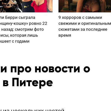
ли Берри сыграла
9 хорроров с самыми
нщину-кошку» ровно 22
свежими и оригинальны
а назад: смотрим фото
сюжетами за последнее
рисы, которая лишь
время
ошеет с годами
и про новости о
 в Питере