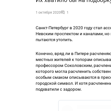
Их хватило бы на подборку
1 октября 2020
1
Санкт-Петербург в 2020 году стал а
Невским проспектом и каналами, но 
пытаются утопить.
Конечно, вряд ли в Питере расчленяю
местных жителей к топорам описывал
профессором Соколовским, расчлени
которого могла расчленить собствен
особым смаком описываются в прессе
городской символ. И хотя расчленен
подхватили с задором.
pic