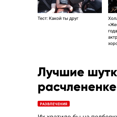
Тест: Какой ты друг
Хол
«Же
год
акт
хор
Лучшие шутк
расчлененке
РАЗВЛЕЧЕНИЯ