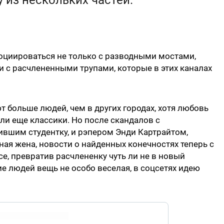
 из нескольких частей.
ссоциироваться не только с разводными мостами,
и с расчлененными трупами, которые в этих каналах
т больше людей, чем в других городах, хотя любовь
и еще классики. Но после скандалов с
вшим студентку, и рэпером Энди Картрайтом,
ная жена, новости о найденных конечностях теперь с
, превратив расчлененку чуть ли не в новый
ие людей вещь не особо веселая, в соцсетях идею
.twitter.com/8c9n7rSJpK