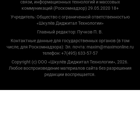
связи, информационных технологий и массовых
коммуникаций (Роскомнадзор) 29.05.2020 18+
Учредитель: Общество с ограниченной ответственностью
«Шкулёв Диджитал Технологии»
Главный редактор: Пучков П. В.
Контактные данные для государственных органов (в том
числе, для Роскомнадзора): Эл. почта: maxim@maximonline.ru
телефон: +7(495) 633-57-57
Copyright (с) ООО «Шкулёв Диджитал Технологии», 2026.
Любое воспроизведение материалов сайта без разрешения
редакции воспрещается.