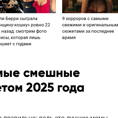
ли Берри сыграла
9 хорроров с самыми
нщину-кошку» ровно 22
свежими и оригинальны
а назад: смотрим фото
сюжетами за последнее
рисы, которая лишь
время
ошеет с годами
мые смешные
том 2025 года