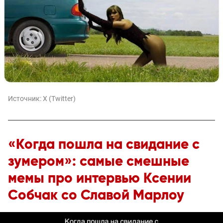
Источник:
X (Twitter)
«Когда пошла на свидание с
зумером»: самые смешные
мемы про интервью Ксении
Собчак со Славой Марлоу