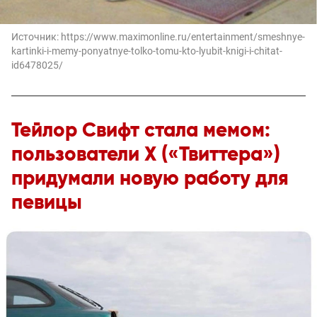
Источник:
https://www.maximonline.ru/entertainment/smeshnye-
kartinki-i-memy-ponyatnye-tolko-tomu-kto-lyubit-knigi-i-chitat-
id6478025/
Тейлор Свифт стала мемом:
пользователи X («Твиттера»)
придумали новую работу для
певицы