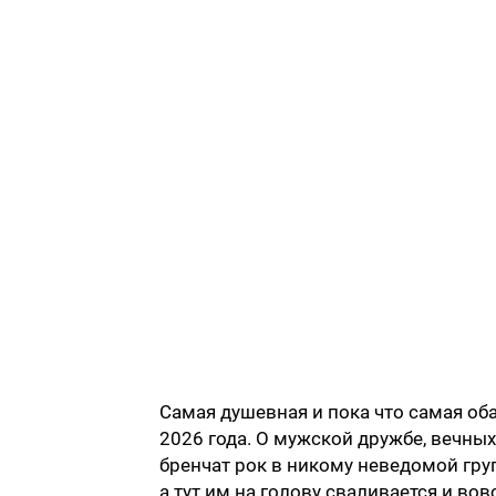
Самая душевная и пока что самая об
2026 года. О мужской дружбе, вечных
бренчат рок в никому неведомой груп
а тут им на голову сваливается и во