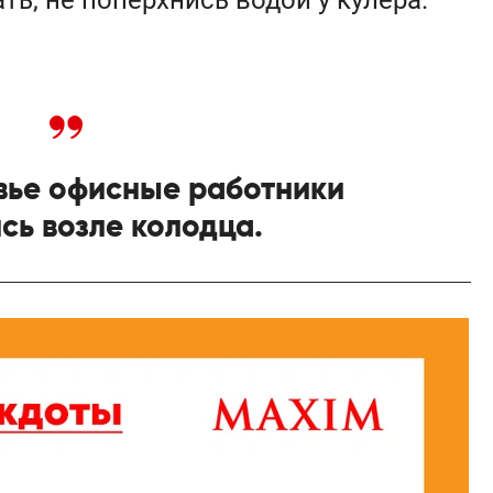
ь, не поперхнись водой у кулера.
вье офисные работники
сь возле колодца.