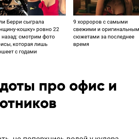
ли Берри сыграла
9 хорроров с самыми
нщину-кошку» ровно 22
свежими и оригинальны
а назад: смотрим фото
сюжетами за последнее
рисы, которая лишь
время
ошеет с годами
доты про офис и
отников