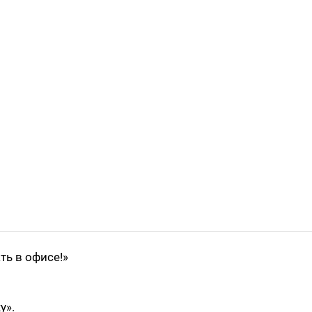
ть в офисе!»
у».