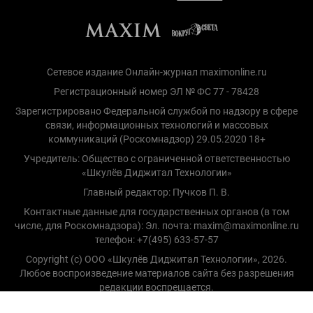
Сетевое издание Онлайн-журнал maximonline.ru
Регистрационный номер ЭЛ № ФС 77 - 78428
Зарегистрировано Федеральной службой по надзору в сфере
связи, информационных технологий и массовых
коммуникаций (Роскомнадзор) 29.05.2020 18+
Учредитель: Общество с ограниченной ответственностью
«Шкулёв Диджитал Технологии»
Главный редактор: Пучков П. В.
Контактные данные для государственных органов (в том
числе, для Роскомнадзора): Эл. почта: maxim@maximonline.ru
телефон: +7(495) 633-57-57
Copyright (с) ООО «Шкулёв Диджитал Технологии», 2026.
Любое воспроизведение материалов сайта без разрешения
редакции воспрещается.