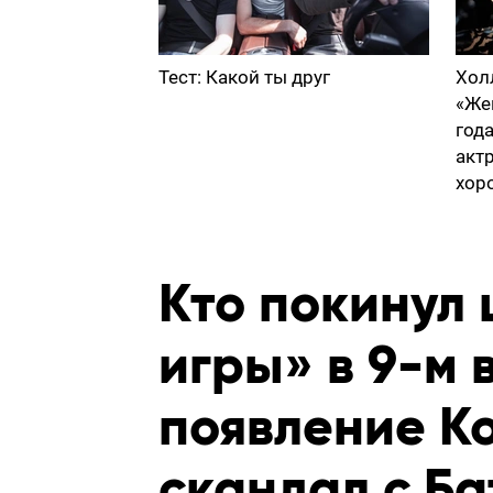
Тест: Какой ты друг
Хол
«Же
год
акт
хор
Кто покинул
игры» в 9-м 
появление К
скандал с Б