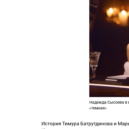
Надежда Сысоева в в
«темная»
История Тимура Батрутдинова и Марь