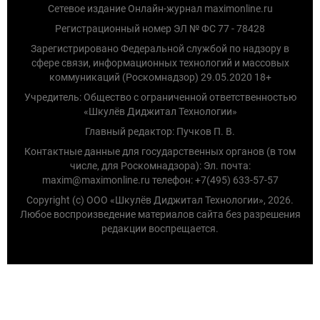
Сетевое издание Онлайн-журнал maximonline.ru
Регистрационный номер ЭЛ № ФС 77 - 78428
Зарегистрировано Федеральной службой по надзору в
сфере связи, информационных технологий и массовых
коммуникаций (Роскомнадзор) 29.05.2020 18+
Учредитель: Общество с ограниченной ответственностью
«Шкулёв Диджитал Технологии»
Главный редактор: Пучков П. В.
Контактные данные для государственных органов (в том
числе, для Роскомнадзора): Эл. почта:
maxim@maximonline.ru телефон: +7(495) 633-57-57
Copyright (с) ООО «Шкулёв Диджитал Технологии», 2026.
Любое воспроизведение материалов сайта без разрешения
редакции воспрещается.