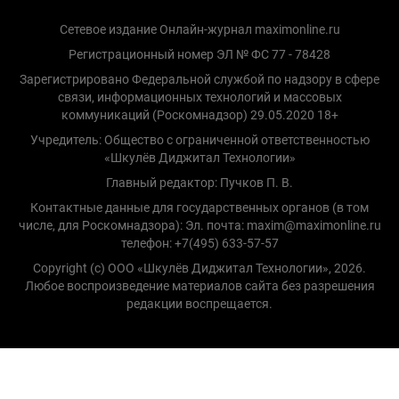
Сетевое издание Онлайн-журнал maximonline.ru
Регистрационный номер ЭЛ № ФС 77 - 78428
Зарегистрировано Федеральной службой по надзору в сфере
связи, информационных технологий и массовых
коммуникаций (Роскомнадзор) 29.05.2020 18+
Учредитель: Общество с ограниченной ответственностью
«Шкулёв Диджитал Технологии»
Главный редактор: Пучков П. В.
Контактные данные для государственных органов (в том
числе, для Роскомнадзора): Эл. почта: maxim@maximonline.ru
телефон: +7(495) 633-57-57
Copyright (с) ООО «Шкулёв Диджитал Технологии», 2026.
Любое воспроизведение материалов сайта без разрешения
редакции воспрещается.