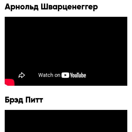
Арнольд Шварценеггер
Брэд Питт