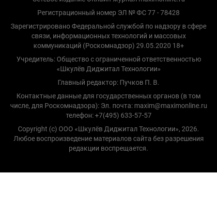
Регистрационный номер ЭЛ № ФС 77 - 78428
Зарегистрировано Федеральной службой по надзору в сфере
связи, информационных технологий и массовых
коммуникаций (Роскомнадзор) 29.05.2020 18+
Учредитель: Общество с ограниченной ответственностью
«Шкулёв Диджитал Технологии»
Главный редактор: Пучков П. В.
Контактные данные для государственных органов (в том
числе, для Роскомнадзора): Эл. почта: maxim@maximonline.ru
телефон: +7(495) 633-57-57
Copyright (с) ООО «Шкулёв Диджитал Технологии», 2026.
Любое воспроизведение материалов сайта без разрешения
редакции воспрещается.