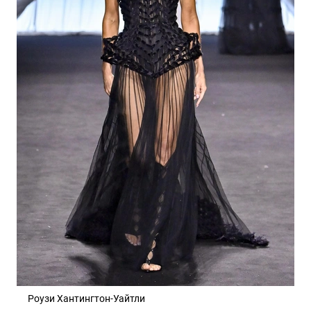
Роузи Хантингтон-Уайтли