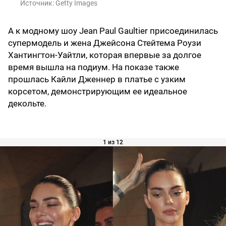
Источник:
Getty Images
А к модному шоу Jean Paul Gaultier присоединилась
супермодель и жена Джейсона Стейтема Роузи
Хантингтон-Уайтли, которая впервые за долгое
время вышла на подиум. На показе также
прошлась Кайли Дженнер в платье с узким
корсетом, демонстрирующим ее идеальное
декольте.
1 из 12