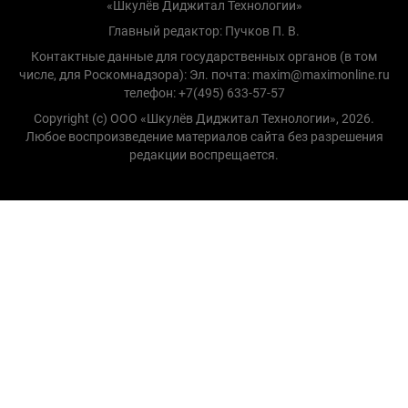
«Шкулёв Диджитал Технологии»
Главный редактор: Пучков П. В.
Контактные данные для государственных органов (в том
числе, для Роскомнадзора): Эл. почта: maxim@maximonline.ru
телефон: +7(495) 633-57-57
Copyright (с) ООО «Шкулёв Диджитал Технологии», 2026.
Любое воспроизведение материалов сайта без разрешения
редакции воспрещается.