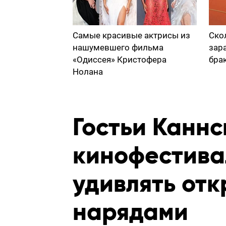
Самые красивые актрисы из
Ско
нашумевшего фильма
зар
«Одиссея» Кристофера
бра
Нолана
Гостьи Каннс
кинофестива
удивлять от
нарядами