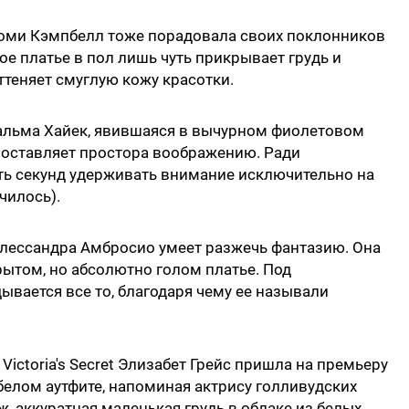
аоми Кэмпбелл
тоже порадовала своих поклонников
е платье в пол лишь чуть прикрывает грудь и
ттеняет смуглую кожу красотки.
альма Хайек, явившаяся в вычурном фиолетовом
е оставляет простора воображению. Ради
ть секунд удерживать внимание исключительно на
чилось).
t Алессандра Амбросио умеет разжечь фантазию. Она
рытом, но абсолютно голом платье. Под
ывается все то, благодаря чему ее называли
ctoria's Secret
Элизабет Грейс пришла на премьеру
елом аутфите, напоминая актрису голливудских
, аккуратная маленькая грудь в облаке из белых