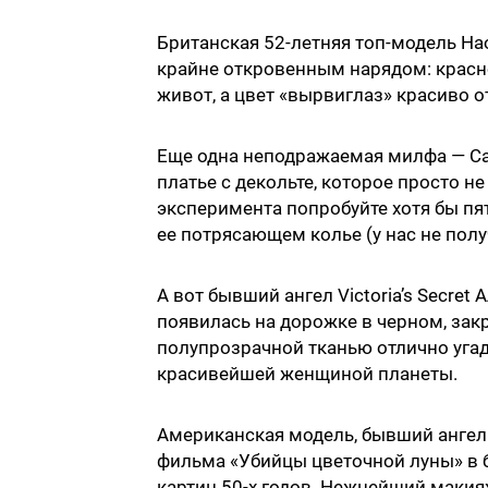
Британская 52-летняя топ-модель Н
крайне откровенным нарядом: красно
живот, а цвет «вырвиглаз» красиво о
Еще одна неподражаемая милфа — С
платье с декольте, которое просто н
эксперимента попробуйте хотя бы пя
ее потрясающем колье (у нас не полу
А вот бывший ангел Victoria’s Secre
появилась на дорожке в черном, зак
полупрозрачной тканью отлично угад
красивейшей женщиной планеты.
Американская модель, бывший ангел Vi
фильма «Убийцы цветочной луны» в б
картин 50-х годов. Нежнейший макияж