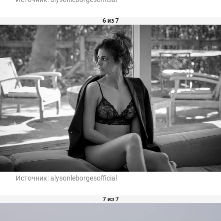
6 из 7
Источник:
alysonleborgesofficial
7 из 7