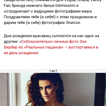
Fair, бренда нижнего белья Intimissimi и
сотрудничает с ведущими фотографами мира.
Поздравляем тебя (и себя!) с этим праздником и
дарим тебе (и себе) фотографии Элисон.
Дни рождения красавиц сыплются на нас одно за
другим: «
Соблазнительно личные фото Зои
Бербер из «Реальных пацанов» — восторгаемся в
ее день рождения
.
1 из 7