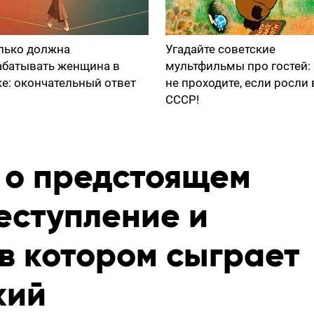
лько должна
Угадайте советские
абатывать женщина в
мультфильмы про гостей:
ке: окончательный ответ
не проходите, если росли 
СССР!
о о предстоящем
еступление и
в котором сыграет
кий