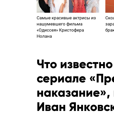
Самые красивые актрисы из
Ско
нашумевшего фильма
зар
«Одиссея» Кристофера
бра
Нолана
Что известн
сериале «Пр
наказание», 
Иван Янковс