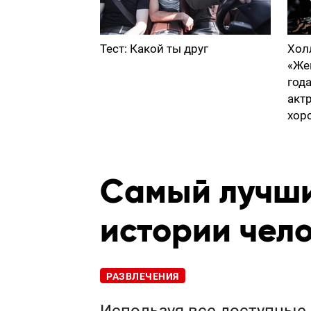
Тест: Какой ты друг
Хол
«Же
год
акт
хор
Cамый лучши
истории чел
РАЗВЛЕЧЕНИЯ