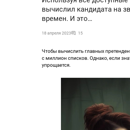
Используя все доступные
вычислил кандидата на з
времен. И это…
18 апреля 2023
15
Чтобы вычислить главных претендент
с миллион списков. Однако, если зна
упрощается.