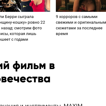
ли Берри сыграла
9 хорроров с самыми
нщину-кошку» ровно 22
свежими и оригинальны
а назад: смотрим фото
сюжетами за последнее
рисы, которая лишь
время
ошеет с годами
й фильм в
овечества