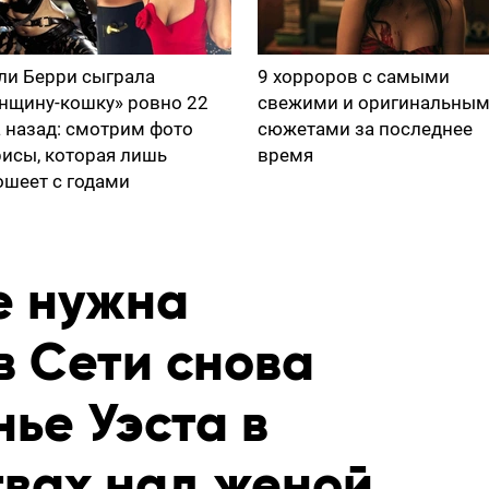
ли Берри сыграла
9 хорроров с самыми
нщину-кошку» ровно 22
свежими и оригинальны
а назад: смотрим фото
сюжетами за последнее
рисы, которая лишь
время
ошеет с годами
е нужна
в Сети снова
ье Уэста в
твах над женой