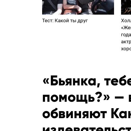
Тест: Какой ты друг
Хол
«Же
год
акт
хор
«Бьянка, теб
помощь?» — 
обвиняют Кан
издевательс