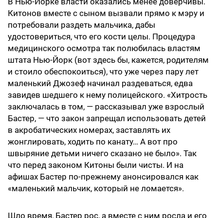
В Нью-Йорке власти оказались менее доверчивы.
Китонов вместе с сыном вызвали прямо к мэру и
потребовали раздеть мальчика, дабы
удостовериться, что его кости целы. Процедура
медицинского осмотра так полюбилась властям
штата Нью-Йорк (вот здесь бы, кажется, родителям
и стоило обеспокоиться), что уже через пару лет
маленький Джозеф начинал раздеваться, едва
завидев шедшего к нему полицейского. «Хитрость
заключалась в том, — рассказывал уже взрослый
Бастер, — что закон запрещал использовать детей
в акробатических номерах, заставлять их
жонглировать, ходить по канату… А вот про
швыряние детьми ничего сказано не было». Так
что перед законом Китоны были чисты. И на
афишах Бастер по-прежнему анонсировался как
«маленький мальчик, который не ломается».
Шло время, Бастер рос, а вместе с ним росла и его