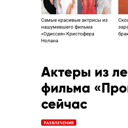
Самые красивые актрисы из
Ско
нашумевшего фильма
зар
«Одиссея» Кристофера
бра
Нолана
Актеры из л
фильма «Прог
сейчас
РАЗВЛЕЧЕНИЯ