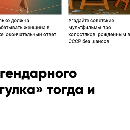
лько должна
Угадайте советские
абатывать женщина в
мультфильмы про
ке: окончательный ответ
холостяков: рожденным 
СССР без шансов!
егендарного
улка» тогда и