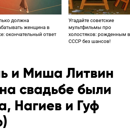
лько должна
Угадайте советские
абатывать женщина в
мультфильмы про
ке: окончательный ответ
холостяков: рожденным 
СССР без шансов!
ль и Миша Литвин
 на свадьбе были
а, Нагиев и Гуф
о)