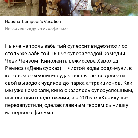
National Lampoon's Vacation
Источник:
кадр из кинофильма
Нынче напрочь забытый суперхит видеоэпохи со
столь же забытой нынче суперзвездой комедии
Чеви Чейзом. Кинолента режиссера Харольд
Рэмиса («День сурка») — чистой воды роад-муви, в
котором семьянин-неудачник пытается довезти
свой выводок чудиков до парка аттракционов. Как
мы уже намекали, кино оказалось суперуспешным,
вышла туча продолжений, а в 2015-м «Каникулы»
перезапустили, сделав главным героем сынишку
из первого фильма.