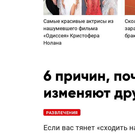
Самые красивые актрисы из
Ско
нашумевшего фильма
зар
«Одиссея» Кристофера
бра
Нолана
6 причин, по
изменяют дру
РАЗВЛЕЧЕНИЯ
Если вас тянет «сходить н