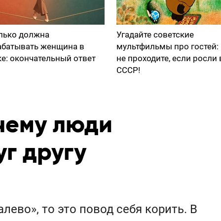
лько должна
Угадайте советские
абатывать женщина в
мультфильмы про гостей:
ке: окончательный ответ
не проходите, если росли 
СССР!
чему люди
г другу
алево», то это повод себя корить. В