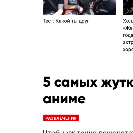
Тест: Какой ты друг
Хол
«Же
год
акт
хор
5 самых жут
аниме
РАЗВЛЕЧЕНИЯ