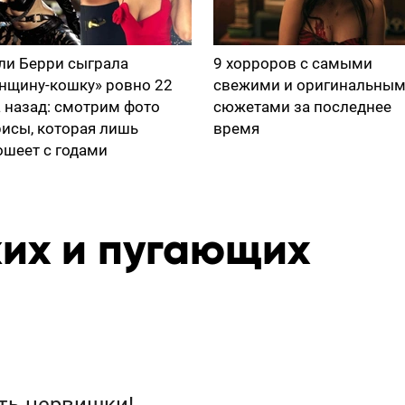
ли Берри сыграла
9 хорроров с самыми
нщину-кошку» ровно 22
свежими и оригинальны
а назад: смотрим фото
сюжетами за последнее
рисы, которая лишь
время
ошеет с годами
ких и пугающих