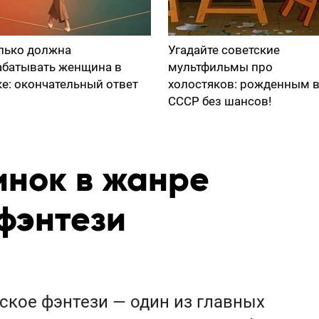
лько должна
Угадайте советские
абатывать женщина в
мультфильмы про
ке: окончательный ответ
холостяков: рожденным 
СССР без шансов!
инок в жанре
фэнтези
нское фэнтези — один из главных