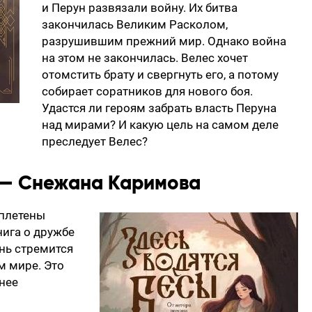
и Перун развязали войну. Их битва
закончилась Великим Расколом,
разрушившим прежний мир. Однако война
на этом не закончилась. Велес хочет
отомстить брату и свергнуть его, а потому
собирает соратников для нового боя.
Удастся ли героям забрать власть Перуна
над мирами? И какую цель на самом деле
преследует Велес?
 — Снежана Каримова
еплетены
ига о дружбе
инь стремится
м мире. Это
 нее