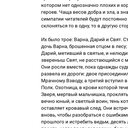
котором нет однозначно плохих и х
героев. Чаща весов добра и зла, а зна
симпатии читателей будут постоянно
склоняться то в одну, то в другую сто
Их было трое: Варна, Дарий и Свят. 
дочь Варна, брошенная отцом в лесу;
Дарий, метивший в святые, и нелюд
звереныш Свят, не расстающийся с 
Они росли вместе, пока однажды суд
развела их дороги: двое присоедини
Мрачному Взводу, а третий вступил в
Полк. Охотница, в крови которой теч
Зверя, мертвый мальчишка, проклят
вечно юный, и светлый воин, тень ко
оставляет кровавый след. Они встре
вновь, чтобы разобраться с ошибкам
прошлого и истребить ведьм, десять 