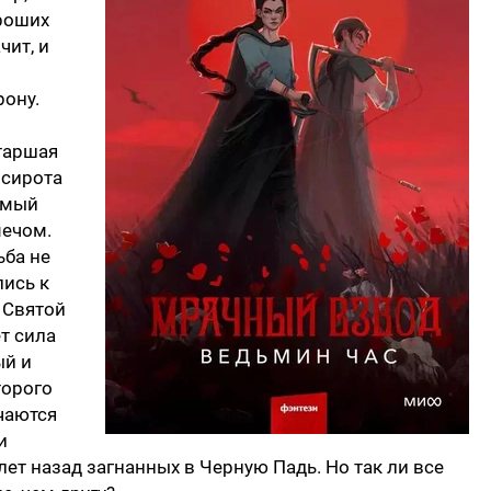
ороших
чит, и
рону.
Старшая
 сирота
имый
мечом.
ьба не
лись к
 Святой
ет сила
ый и
торого
чаются
и
лет назад загнанных в Черную Падь. Но так ли все