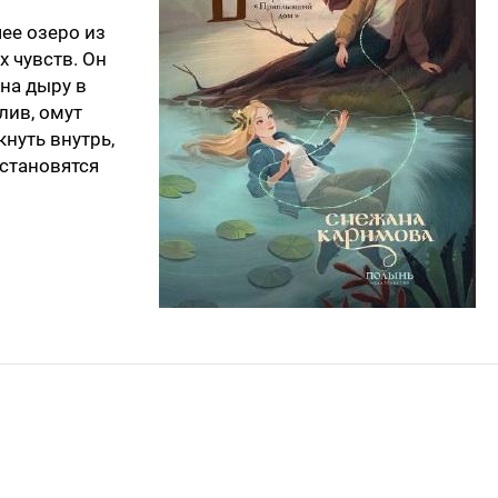
чее озеро из
х чувств. Он
 на дыру в
лив, омут
нуть внутрь,
 становятся