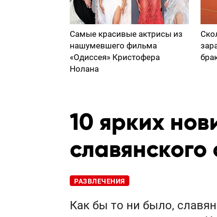
Самые красивые актрисы из
Ско
нашумевшего фильма
зар
«Одиссея» Кристофера
бра
Нолана
10 ярких нов
славянского 
РАЗВЛЕЧЕНИЯ
Как бы то ни было, славя