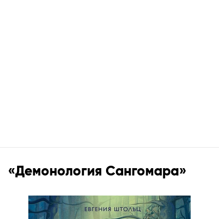
«Демонология Сангомара»