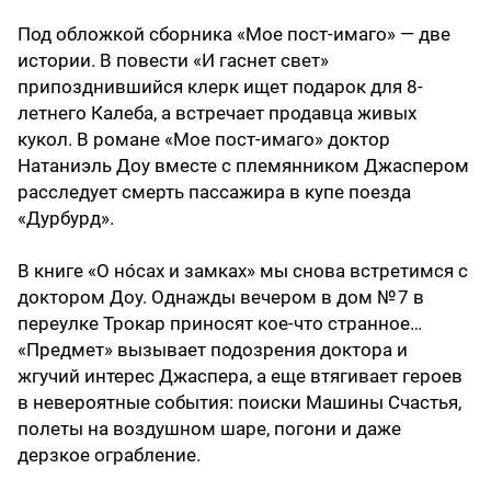
Под обложкой сборника «Мое пост-имаго» — две
истории. В повести «И гаснет свет»
припозднившийся клерк ищет подарок для 8-
летнего Калеба, а встречает продавца живых
кукол. В романе «Мое пост-имаго» доктор
Натаниэль Доу вместе с племянником Джаспером
расследует смерть пассажира в купе поезда
«Дурбурд».
В книге «О но́сах и замках» мы снова встретимся с
доктором Доу. Однажды вечером в дом № 7 в
переулке Трокар приносят кое-что странное…
«Предмет» вызывает подозрения доктора и
жгучий интерес Джаспера, а еще втягивает героев
в невероятные события: поиски Машины Счастья,
полеты на воздушном шаре, погони и даже
дерзкое ограбление.