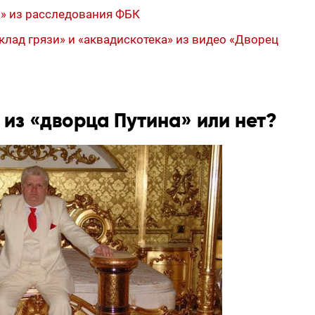
а» из расследования ФБК
склад грязи» и «аквадискотека» из видео «Дворец
 из «дворца Путина» или нет?