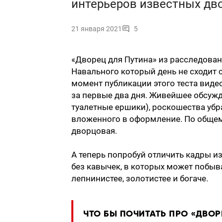
интерьеров известных дво
21 января 2021
5
«Дворец для Путина» из расследова
Навального который день не сходит с
момент публикации этого теста виде
за первые два дня. Живейшее обсужд
туалетные ершики), роскошества убра
вложенного в оформление. По общем
дворцовая.
А теперь попробуй отличить кадры и
без кавычек, в которых может побыв
лепнинистее, золотистее и богаче.
ЧТО БЫ ПОЧИТАТЬ ПРО «ДВОРЕ