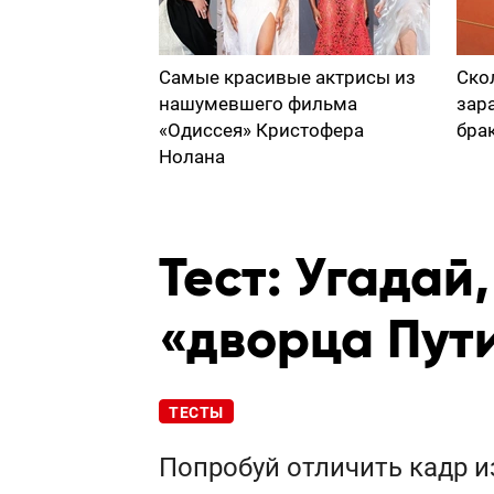
Самые красивые актрисы из
Ско
нашумевшего фильма
зар
«Одиссея» Кристофера
бра
Нолана
Тест: Угадай
«дворца Пут
ТЕСТЫ
Попробуй отличить кадр и