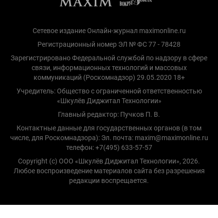
Сетевое издание Онлайн-журнал maximonline.ru
Регистрационный номер ЭЛ № ФС 77 - 78428
Зарегистрировано Федеральной службой по надзору в сфере
связи, информационных технологий и массовых
коммуникаций (Роскомнадзор) 29.05.2020 18+
Учредитель: Общество с ограниченной ответственностью
«Шкулёв Диджитал Технологии»
Главный редактор: Пучков П. В.
Контактные данные для государственных органов (в том
числе, для Роскомнадзора): Эл. почта: maxim@maximonline.ru
телефон: +7(495) 633-57-57
Copyright (с) ООО «Шкулёв Диджитал Технологии», 2026.
Любое воспроизведение материалов сайта без разрешения
редакции воспрещается.