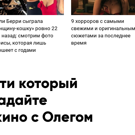
ли Берри сыграла
9 хорроров с самыми
нщину-кошку» ровно 22
свежими и оригинальны
а назад: смотрим фото
сюжетами за последнее
рисы, которая лишь
время
ошеет с годами
йти который
гадайте
кино с Олегом