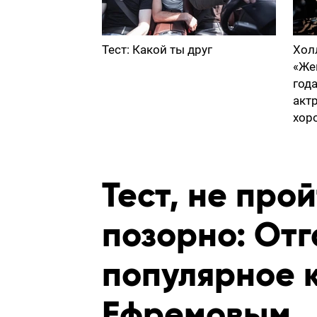
Тест: Какой ты друг
Хол
«Же
год
акт
хор
Тест, не про
позорно: От
популярное 
Ефремовым