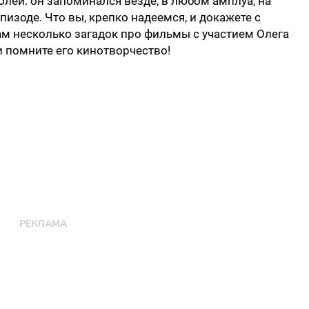
олей: он запоминался везде, в любом амплуа, на
изоде. Что вы, крепко надеемся, и докажете с
м несколько загадок про фильмы с участием Олега
и помните его кинотворчество!