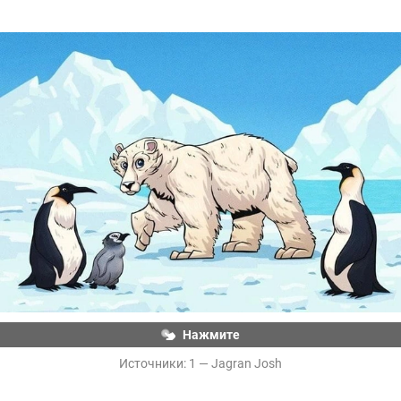
И белые медведи, и пингвины — животные 
полярные. Вот только белые мишки обитают на 
Северном полюсе, а пингвины — на Южном 
полюсе. И вместе им не сойтись. Нет, никаких «А в 
пьяном сне иллюстратора?»!
Нажмите
Источники: 
1 — 
Jagran Josh