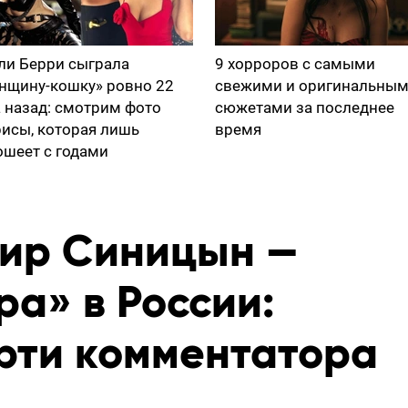
ли Берри сыграла
9 хорроров с самыми
нщину-кошку» ровно 22
свежими и оригинальны
а назад: смотрим фото
сюжетами за последнее
рисы, которая лишь
время
ошеет с годами
ир Синицын —
ра» в России:
рти комментатора