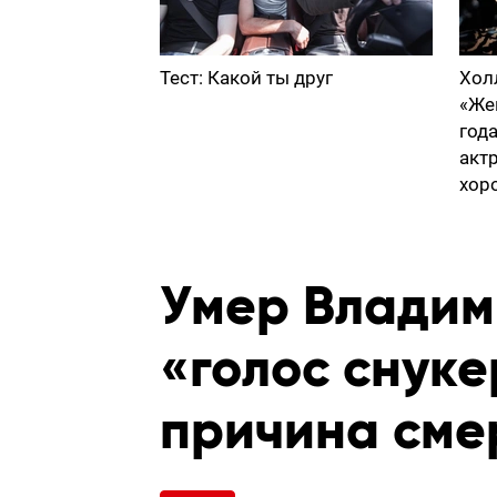
Тест: Какой ты друг
Хол
«Же
год
акт
хор
Умер Владим
«голос снуке
причина сме