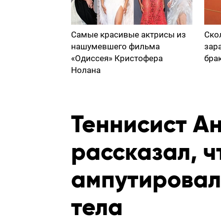
Самые красивые актрисы из
Ско
нашумевшего фильма
зар
«Одиссея» Кристофера
бра
Нолана
Теннисист А
рассказал, ч
ампутировал
тела