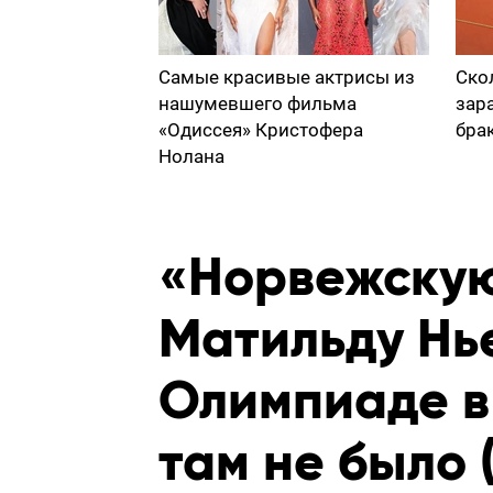
Самые красивые актрисы из
Ско
нашумевшего фильма
зар
«Одиссея» Кристофера
бра
Нолана
«Норвежску
Матильду Нь
Олимпиаде в
там не было 