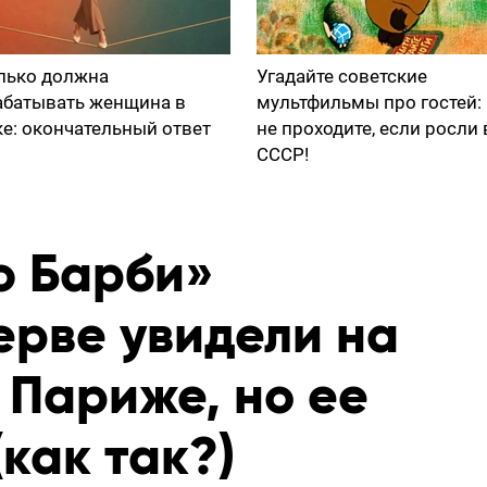
лько должна
Угадайте советские
абатывать женщина в
мультфильмы про гостей:
ке: окончательный ответ
не проходите, если росли 
СССР!
ю Барби»
ерве увидели на
 Париже, но ее
(как так?)