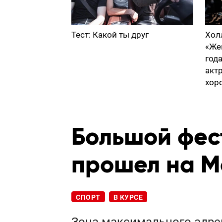
Тест: Какой ты друг
Хол
«Же
год
акт
хор
Большой фес
прошел на M
СПОРТ
В КУРСЕ