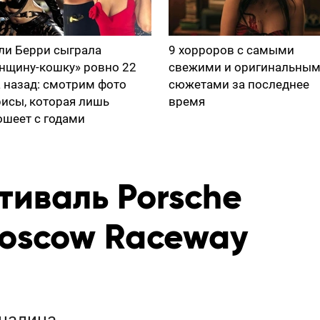
ли Берри сыграла
9 хорроров с самыми
нщину-кошку» ровно 22
свежими и оригинальны
а назад: смотрим фото
сюжетами за последнее
рисы, которая лишь
время
ошеет с годами
тиваль Porsche
oscow Raceway