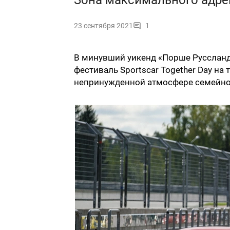
Зона максимального адре
23 сентября 2021
1
В минувший уикенд «Порше Руссланд
фестиваль Sportscar Together Day н
непринужденной атмосфере семейного