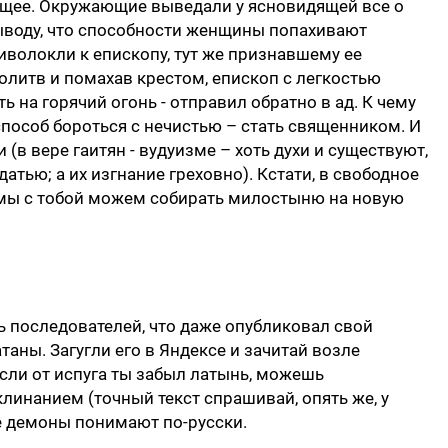
ущее. Окружающие выведали у ясновидящей все о
выводу, что способности женщины попахивают
иволокли к епископу, тут же признавшему ее
литв и помахав крестом, епископ с легкостью
ь на горячий огонь - отправил обратно в ад. К чему
способ бороться с нечистью – стать священником. И
 (в вере гаитян - вудуизме – хоть духи и существуют,
атью; а их изгнание греховно). Кстати, в свободное
 мы с тобой можем собирать милостыню на новую
ть последователей, что даже опубликовал свой
аны. Загугли его в Яндексе и зачитай возле
сли от испуга ты забыл латынь, можешь
инанием (точный текст спрашивай, опять же, у
все демоны понимают по-русски.