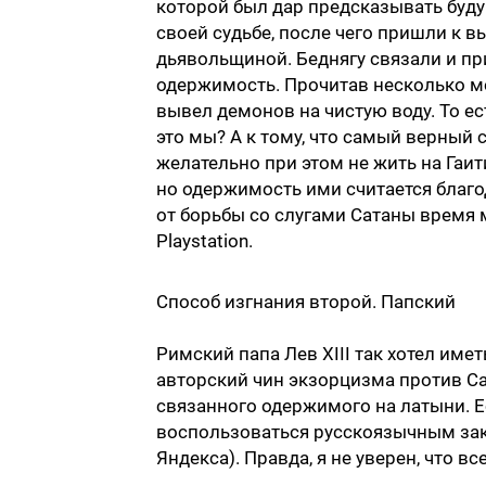
которой был дар предсказывать буд
своей судьбе, после чего пришли к 
дьявольщиной. Беднягу связали и пр
одержимость. Прочитав несколько мо
вывел демонов на чистую воду. То ест
это мы? А к тому, что самый верный 
желательно при этом не жить на Гаити
но одержимость ими считается благод
от борьбы со слугами Сатаны время
Playstation.
Способ изгнания второй. Папский
Римский папа Лев XIII так хотел име
авторский чин экзорцизма против Сат
связанного одержимого на латыни. Е
воспользоваться русскоязычным закл
Яндекса). Правда, я не уверен, что 