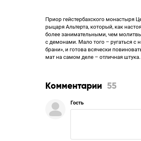
Приор гейстербахского монастыря Цез
рыцаря Альтерта, который, как наст
более занимательными, чем молитвы 
с демонами. Мало того – ругаться с
брани», и готова всячески повиновать
мат на самом деле – отличная штука
Комментарии
55
Гость