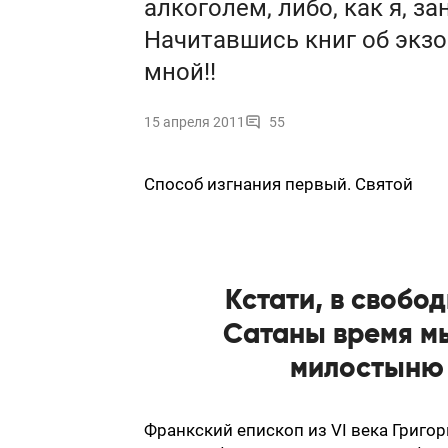
алкоголем, либо, как я, з
Начитавшись книг об экзор
мной!!
15 апреля 2011
55
Способ изгнания первый. Святой
Кстати, в свобо
Сатаны время мы
милостыню 
Франкский епископ из VI века Григо