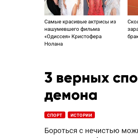
Самые красивые актрисы из
Ско
нашумевшего фильма
зар
«Одиссея» Кристофера
бра
Нолана
3 верных спо
демона
СПОРТ
ИСТОРИИ
Бороться с нечистью можн