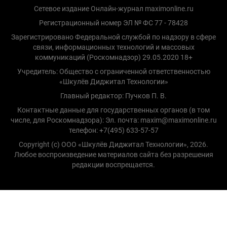
Сетевое издание Онлайн-журнал maximonline.ru
Регистрационный номер ЭЛ № ФС 77 - 78428
Зарегистрировано Федеральной службой по надзору в сфере
связи, информационных технологий и массовых
коммуникаций (Роскомнадзор) 29.05.2020 18+
Учредитель: Общество с ограниченной ответственностью
«Шкулёв Диджитал Технологии»
Главный редактор: Пучков П. В.
Контактные данные для государственных органов (в том
числе, для Роскомнадзора): Эл. почта: maxim@maximonline.ru
телефон: +7(495) 633-57-57
Copyright (с) ООО «Шкулёв Диджитал Технологии», 2026.
Любое воспроизведение материалов сайта без разрешения
редакции воспрещается.