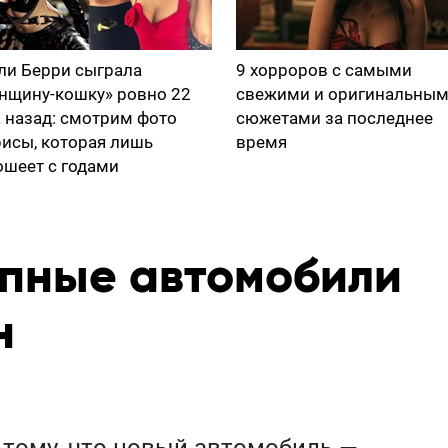
ли Берри сыграла
9 хорроров с самыми
нщину-кошку» ровно 22
свежими и оригинальны
а назад: смотрим фото
сюжетами за последнее
рисы, которая лишь
время
ошеет с годами
пные автомобили
н