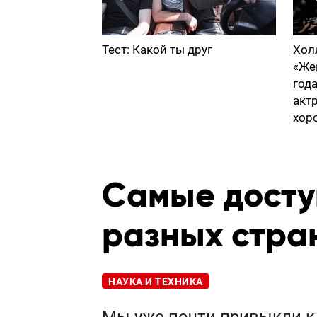
Тест: Какой ты друг
Хол
«Же
год
акт
хор
Самые досту
разных стра
НАУКА И ТЕХНИКА