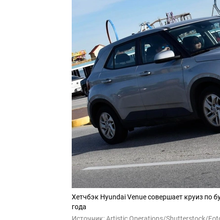
Хетчбэк Hyundai Venue совершает круиз по б
года
Источник:
Artistic Operations/Shutterstock/Fo