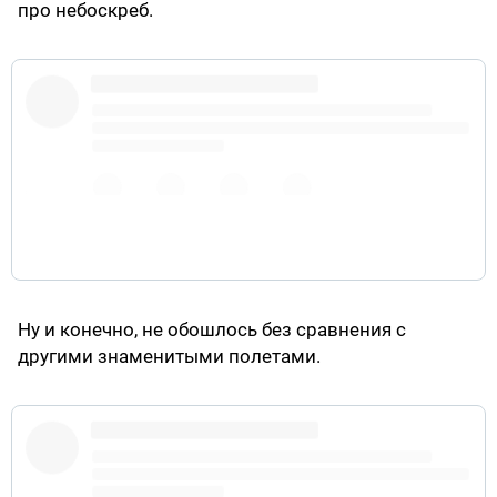
про небоскреб.
https://t.co/suLqR4W4Gy
pic.twitter.com/iTTfsvlR3P
Ну и конечно, не обошлось без сравнения с
другими знаменитыми полетами.
https://t.co/Xy1dVCK4R2
pic.twitter.com/uO3B1JlHPG