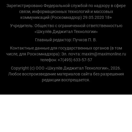
Зарегистрировано Федеральной службой по надзору в сфере
связи, информационных технологий и массовых
коммуникаций (Роскомнадзор) 29.05.2020 18+
Учредитель: Общество с ограниченной ответственностью
«Шкулёв Диджитал Технологии»
Главный редактор: Пучков П. В.
Контактные данные для государственных органов (в том
числе, для Роскомнадзора): Эл. почта: maxim@maximonline.ru
телефон: +7(495) 633-57-57
Copyright (с) ООО «Шкулёв Диджитал Технологии», 2026.
Любое воспроизведение материалов сайта без разрешения
редакции воспрещается.